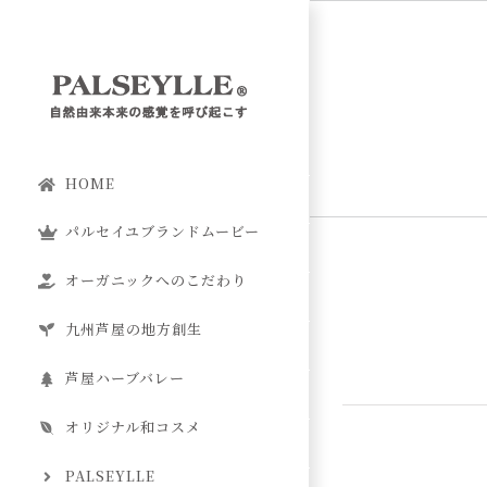
Skip
to
content
HOME
パルセイユブランドムービー
オーガニックへのこだわり
九州芦屋の地方創生
芦屋ハーブバレー
オリジナル和コスメ
PALSEYLLE