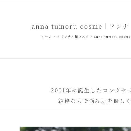
anna tumoru cosme｜ア
ホーム
>
オリジナル和コスメ
>
anna tumoru c
2001年に誕生したロングセ
純粋な力で悩み肌を優し