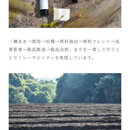
「種まき→栽培→収穫→原料抽出→原料ブレンド→品
質管理→製品製造→製品出荷」までを一貫して行うこ
とでトレーサビリティを実現しています。