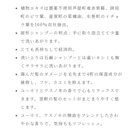
植物エキスは農薬不使用芦屋町産赤紫蘇、岡垣
町のビワ葉、遠賀町の菜種油、水巻町のイチョ
ウ葉を100%自社抽出。
固形シャンプーの利点：手に取り泡立てて少量
で洗いあがります。
とても長持ちして経済的。
洗い上りは石鹸シャンプーとは違いキシミも無
くサラサラに洗いあがります。
傷んだ髪のダメージを毛先まで4町の保湿成分が
補修し、フケ、カユミを抑えます。
ユーカリとクスノ木の香りで心もリラックスで
きます。翌朝の髪のセットがまとまりやすく感
じます。
ユーカリ、クスノキの精油をブレンドしたさわ
やかな香りで、気持ちもリフレッシュ。