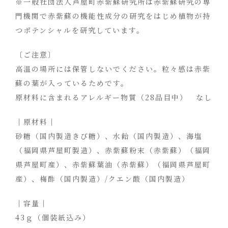
※一般社団法人芦屋町赤紫蘇研究所は赤紫蘇研究の専
門機関で赤紫蘇の機能性成分の研究をはじめ植物が持
つポテンシャルを研究しています。
〔ご注意〕
高温の場所には保管しないでください。粒々感は赤紫
蘇の葉が入っているためです。
原材料に含まれるアレルギー物質（28品目中） なし
｜原材料｜
砂糖（国内製造きび糖）、水飴（国内製造）、海塩
（福岡県芦屋町製造）、赤紫蘇粉末（赤紫蘇）（福岡
県芦屋町産）、赤紫蘇葉油（赤紫蘇）（福岡県芦屋町
産）、梅酢（国内製造）/クエン酸（国内製造）
｜容量｜
43ｇ（個装紙込み）