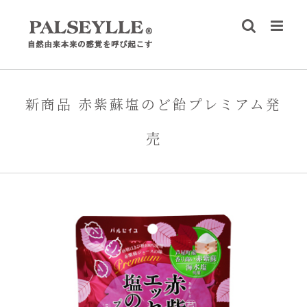
Skip
to
content
新商品 赤紫蘇塩のど飴プレミアム発
売