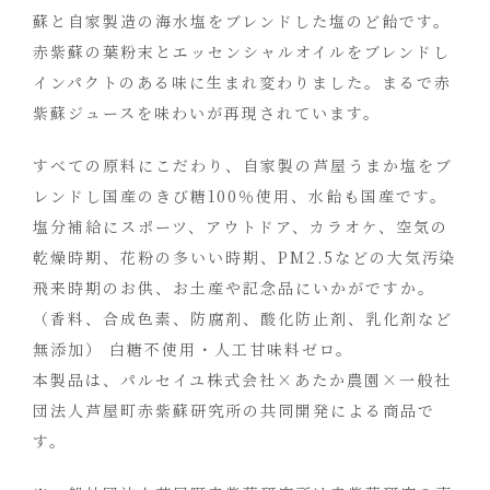
蘇と自家製造の海水塩をブレンドした塩のど飴です。
赤紫蘇の葉粉末とエッセンシャルオイルをブレンドし
インパクトのある味に生まれ変わりました。まるで赤
紫蘇ジュースを味わいが再現されています。
すべての原料にこだわり、自家製の芦屋うまか塩をブ
レンドし国産のきび糖100％使用、水飴も国産です。
塩分補給にスポーツ、アウトドア、カラオケ、空気の
乾燥時期、花粉の多いい時期、PM2.5などの大気汚染
飛来時期のお供、お土産や記念品にいかがですか。
（香料、合成色素、防腐剤、酸化防止剤、乳化剤など
無添加） 白糖不使用・人工甘味料ゼロ。
本製品は、パルセイユ株式会社×あたか農園×一般社
団法人芦屋町赤紫蘇研究所の共同開発による商品で
す。