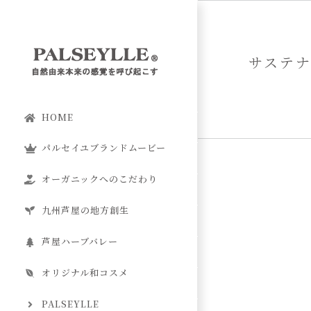
Skip
to
content
サステ
HOME
パルセイユブランドムービー
オーガニックへのこだわり
九州芦屋の地方創生
芦屋ハーブバレー
オリジナル和コスメ
PALSEYLLE