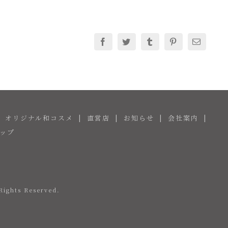
Facebook
Twitter
Tumblr
Pinterest
電
子
メ
ー
ル
オリジナル和コスメ
直営店
お知らせ
会社案内
ップ
Rights Reserved.
Tube