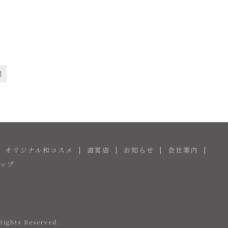
rest
電
子
メ
ー
ル
オリジナル和コスメ
直営店
お知らせ
会社案内
ップ
Rights Reserved.