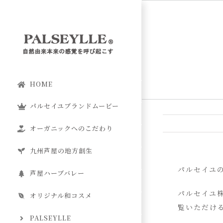
Skip
to
content
HOME
パルセイユブランドムービー
オーガニックへのこだわり
九州芦屋の地方創生
パルセイユ
芦屋ハーブバレー
パルセイユ
オリジナル和コスメ
覧いただけ
PALSEYLLE