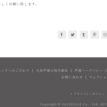
ろしくお願い致します。
Facebook
Twitter
Tumblr
Pinte
ニックへのこだわり
九州芦屋の地方創生
芦屋ハーブバレー
お問い合わせ
ウェブショ
+ プライバシーポリシー
Copyright © PALSEYLLE Co., Ltd. All 